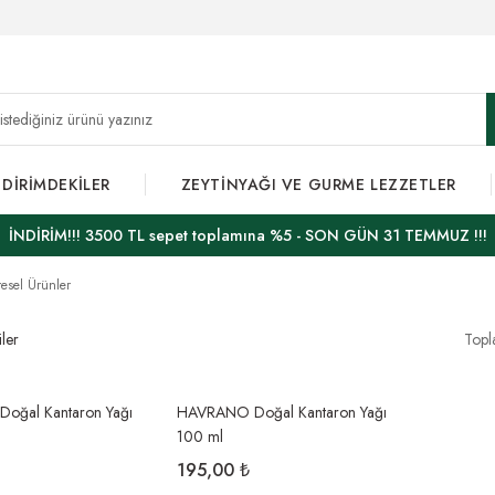
NDİRİMDEKİLER
ZEYTİNYAĞI VE GURME LEZZETLER
İNDİRİM!!! 3500 TL sepet toplamına %5 - SON GÜN 31 TEMMUZ !!!
resel Ürünler
iler
Topl
oğal Kantaron Yağı
HAVRANO Doğal Kantaron Yağı
100 ml
195,00 ₺