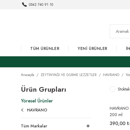
0542 740 91 10
TÜM ÜRÜNLER
YENİ ÜRÜNLER
İ
Anasayfa
ZEYTİNYAĞI VE GURME LEZZETLER
HAVRANO
Yö
Ürün Grupları
Stoktak
Yöresel Ürünler
HAVRANO D
HAVRANO
200 ml
390,00 ₺
Tüm Markalar