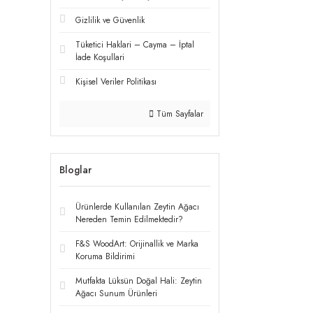
Gizlilik ve Güvenlik
Tüketici Haklari – Cayma – İptal
İade Koşullari
Kişisel Veriler Politikası
Tüm Sayfalar
Bloglar
Ürünlerde Kullanılan Zeytin Ağacı
Nereden Temin Edilmektedir?
F&S WoodArt: Orijinallik ve Marka
Koruma Bildirimi
Mutfakta Lüksün Doğal Hali: Zeytin
Ağacı Sunum Ürünleri