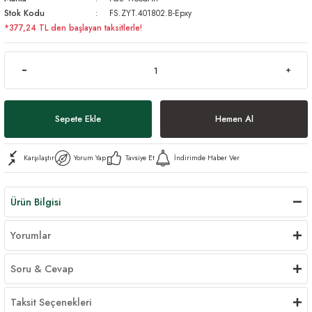
Stok Kodu
FS.ZYT.401802.B-Epxy
*377,24 TL den başlayan taksitlerle!
Sepete Ekle
Hemen Al
Karşılaştır
Yorum Yap
Tavsiye Et
İndirimde Haber Ver
Ürün Bilgisi
Yorumlar
Soru & Cevap
Taksit Seçenekleri