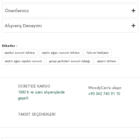
Önerileriniz
Alışveriş Deneyimi
Etiketler :
epoksi sunum tahtası
zeytin ağacı sunum tahtası
lüks ev hediyesi
zeytin ağacı epoksi sunum
şarap şarküteri sunum tabağı
peynir tahtası
ÜCRETSİZ KARGO
WoodyCan'a ulaşın
1000 ₺ ve üzeri alışverişlerde
+90 542 740 91 10
geçerli
TAKSİT SEÇENEKLERİ