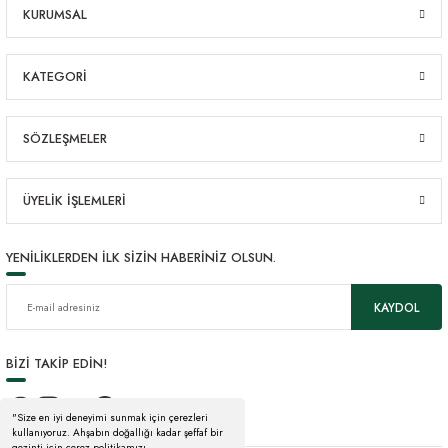
KURUMSAL
KATEGORİ
SÖZLEŞMELER
ÜYELİK İŞLEMLERİ
YENİLİKLERDEN İLK SİZİN HABERİNİZ OLSUN.
KAYDOL
BİZİ TAKİP EDİN!
"Size en iyi deneyimi sunmak için çerezleri
kullanıyoruz. Ahşabın doğallığı kadar şeffaf bir
gezinti için çerez politikamızı