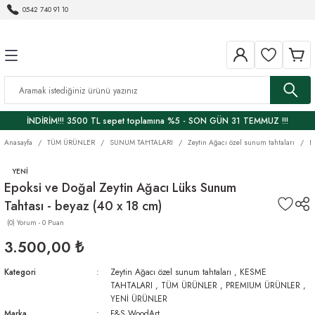
0542 740 91 10
Geri Dön
Geri Dön
ER
 VE GURME LEZZETLER
KESME TAHTALARI
SUNUM TAHTALARI
EV VE DEKORASYON
MUTFAK ÜRÜNLERİ
KENDİN YAP HOBİ
AHŞAP BAKIM
HAVRANO
ÖREN ZEYTİNYAĞI
I
PREMIUM ÜRÜNLER
Zeytin Ağacı özel sunum tahtaları
DEKORATİF OBJELER
KAŞIK
BAKIM ÜRÜNLERİ
BORMA WACHS
Balzamik Sirkeler
Zeytinyağı
İNDİRİM!!! 3500 TL sepet toplamına %5 - SON GÜN 31 TEMMUZ !!!
RI
ĞI
SET
Kase
EPOKSİ
HEMEL
Çeşnili Zeytinyağlar
Anasayfa
TÜM ÜRÜNLER
SUNUM TAHTALARI
Zeytin Ağacı özel sunum tahtaları
E
YON
Sehpa
Ekşiler
YENİ
Epoksi ve Doğal Zeytin Ağacı Lüks Sunum
Rİ
TEPSİ
Fermente Sirkeler
Tahtası - beyaz (40 x 18 cm)
(0) Yorum - 0 Puan
Bİ
Havrano - Doğal ürünler
3.500,00 ₺
Yöresel Ürünler
Kategori
Zeytin Ağacı özel sunum tahtaları
,
KESME
TAHTALARI
,
TÜM ÜRÜNLER
,
PREMIUM ÜRÜNLER
,
YENİ ÜRÜNLER
Marka
F&S WoodArt