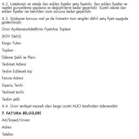
6.2. Listelenen ve sitede ilan edilen fiyatlar satış fiyatıdır. İlan edilen fiyatlar ve
vaatler güncelleme yapılana ve değiştirilene kadar geçerlidir. Süreli olarak ilan
edilen fiyatlar ise belirtilen süre sonuna kadar geçerlidir.
6.3. Sözleşme konusu mal ya da hizmetin tüm vergiler dâhil satış fiyatı aşağıda
gösterilmiştir.
Ürün AçıklamasıAdetBirim FiyatıAra Toplam
(KDV Dahil)
Kargo Tutarı
Toplam :
Ödeme Şekli ve Planı
Teslimat Adresi
Teslim Edilecek kişi
Fatura Adresi
Sipariş Tarihi
Teslimat tarihi
Teslim şekli
6.4. Ürün sevkiyat masrafı olan kargo ücreti ALICI tarafından ödenecektir.
7. FATURA BİLGİLERİ
Ad/Soyad/Unvan
Adres
Telefon