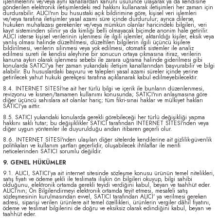
işlenmelerini ve/veya aynı kanallardan kanuni usulünce ulaşarak ya da kendisine
gönderilen elektronik iletişimlerdeki red hakkını kullanarak iletişimleri her zaman için
durdurabilir. ALICI'nın bu husustaki açık bildirimine göre, kişisel veri işlemleri
ve/veya tarafına iletişimler yasal azami süre içinde durdurulur; ayrıca dilerse,
hukuken muhafazası gerekenler ve/veya mümkün olanlar haricindeki bilgileri, veri
kayıt sisteminden silinir ya da kimliği belli olmayacak biçimde anonim hale getirilir.
ALICI isterse kişisel verilerinin işlenmesi ile ilgili işlemler, aktarıldığı kişiler, eksik veya
yanlış olması halinde düzeltilmesi, düzeltilen bilgilerin ilgili üçüncü kişilere
bildirilmesi, verilerin silinmesi veya yok edilmesi, otomatik sistemler ile analiz
edilmesi sureti ile kendisi aleyhine bir sonucun ortaya çıkmasına itiraz, verilerin
kanuna aykırı olarak işlenmesi sebebi ile zarara uğrama halinde giderilmesi gibi
konularda SATICI'ya her zaman yukarıdaki iletişim kanallarından başvurabilir ve bilgi
alabilir. Bu hususlardaki başvuru ve talepleri yasal azami süreler içinde yerine
getirilecek yahut hukuki gerekçesi tarafına açıklanarak kabul edilmeyebilecektir.
8.4. INTERNET SİTESİ'ne ait her türlü bilgi ve içerik ile bunların düzenlenmesi,
revizyonu ve kısmen/tamamen kullanımı konusunda; SATICI'nın anlaşmasına göre
diğer üçüncü sahıslara ait olanlar hariç; tüm fikri-sınai haklar ve mülkiyet hakları
SATICI'ya aittir.
8.5. SATICI yukarıdaki konularda gerekli görebileceği her türlü değişikliği yapma
hakkını saklı tutar; bu değişiklikler SATICI tarafından INTERNET SİTESİ'nden veya
diğer uygun yöntemler ile duyurulduğu andan itibaren geçerli olur.
8.6. INTERNET SİTESİ'nden ulaşılan diğer sitelerde kendilerine ait gizlilik-güvenlik
politikaları ve kullanım şartları geçerlidir, oluşabilecek ihtilaflar ile menfi
neticelerinden SATICI sorumlu değildir.
9. GENEL HÜKÜMLER
9.1. ALICI, SATICI’ya ait internet sitesinde sözleşme konusu ürünün temel nitelikleri,
satış fiyatı ve ödeme şekli ile teslimata ilişkin ön bilgileri okuyup, bilgi sahibi
olduğunu, elektronik ortamda gerekli teyidi verdiğini kabul, beyan ve taahhüt eder.
ALICI’nın; Ön Bilgilendirmeyi elektronik ortamda teyit etmesi, mesafeli satış
sözleşmesinin kurulmasından evvel, SATICI tarafından ALICI' ya verilmesi gereken
adresi, siparişi verilen ürünlere ait temel özellikleri, ürünlerin vergiler dâhil fiyatını,
ödeme ve teslimat bilgilerini de doğru ve eksiksiz olarak edindiğini kabul, beyan ve
taahhüt eder.