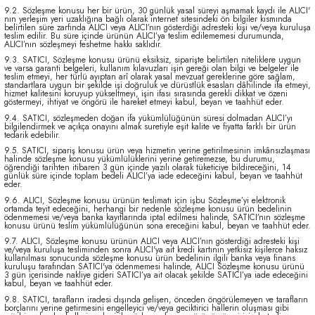
9.2. Sözleşme konusu her bir ürün, 30 günlük yasal süreyi aşmamak kaydı ile ALICI'
nın yerleşim yeri uzaklığına bağlı olarak internet sitesindeki ön bilgiler kısmında
belirtilen süre zarfında ALICI veya ALICI’nın gösterdiği adresteki kişi ve/veya kuruluşa
teslim edilir. Bu süre içinde ürünün ALICI’ya teslim edilememesi durumunda,
ALICI’nın sözleşmeyi feshetme hakkı saklıdır.
9.3. SATICI, Sözleşme konusu ürünü eksiksiz, siparişte belirtilen niteliklere uygun
ve varsa garanti belgeleri, kullanım kılavuzları işin gereği olan bilgi ve belgeler ile
teslim etmeyi, her türlü ayıptan arî olarak yasal mevzuat gereklerine göre sağlam,
standartlara uygun bir şekilde işi doğruluk ve dürüstlük esasları dâhilinde ifa etmeyi,
hizmet kalitesini koruyup yükseltmeyi, işin ifası sırasında gerekli dikkat ve özeni
göstermeyi, ihtiyat ve öngörü ile hareket etmeyi kabul, beyan ve taahhüt eder.
9.4. SATICI, sözleşmeden doğan ifa yükümlülüğünün süresi dolmadan ALICI’yı
bilgilendirmek ve açıkça onayını almak suretiyle eşit kalite ve fiyatta farklı bir ürün
tedarik edebilir.
9.5. SATICI, sipariş konusu ürün veya hizmetin yerine getirilmesinin imkânsızlaşması
halinde sözleşme konusu yükümlülüklerini yerine getiremezse, bu durumu,
öğrendiği tarihten itibaren 3 gün içinde yazılı olarak tüketiciye bildireceğini, 14
günlük süre içinde toplam bedeli ALICI’ya iade edeceğini kabul, beyan ve taahhüt
eder.
9.6. ALICI, Sözleşme konusu ürünün teslimatı için işbu Sözleşme’yi elektronik
ortamda teyit edeceğini, herhangi bir nedenle sözleşme konusu ürün bedelinin
ödenmemesi ve/veya banka kayıtlarında iptal edilmesi halinde, SATICI’nın sözleşme
konusu ürünü teslim yükümlülüğünün sona ereceğini kabul, beyan ve taahhüt eder.
9.7. ALICI, Sözleşme konusu ürünün ALICI veya ALICI’nın gösterdiği adresteki kişi
ve/veya kuruluşa tesliminden sonra ALICI'ya ait kredi kartının yetkisiz kişilerce haksız
kullanılması sonucunda sözleşme konusu ürün bedelinin ilgili banka veya finans
kuruluşu tarafından SATICI'ya ödenmemesi halinde, ALICI Sözleşme konusu ürünü
3 gün içerisinde nakliye gideri SATICI’ya ait olacak şekilde SATICI’ya iade edeceğini
kabul, beyan ve taahhüt eder.
9.8. SATICI, tarafların iradesi dışında gelişen, önceden öngörülemeyen ve tarafların
borçlarını yerine getirmesini engelleyici ve/veya geciktirici hallerin oluşması gibi