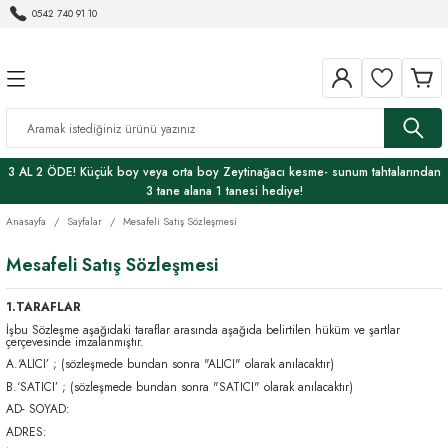
0542 740 91 10
Geri Dön
Geri Dön
ER
 VE GURME LEZZETLER
KESME TAHTALARI
SUNUM TAHTALARI
EV VE DEKORASYON
MUTFAK ÜRÜNLERİ
KENDİN YAP HOBİ
AHŞAP BAKIM
HAVRANO
ÖREN ZEYTİNYAĞI
I
PREMIUM ÜRÜNLER
Zeytin Ağacı özel sunum tahtaları
DEKORATİF OBJELER
KAŞIK
BAKIM ÜRÜNLERİ
BORMA WACHS
Balzamik Sirkeler
Zeytinyağı
3 AL 2 ÖDE! Küçük boy veya orta boy Zeytinağacı kesme- sunum tahtalarından
RI
ĞI
SET
Kase
EPOKSİ
HEMEL
Çeşnili Zeytinyağlar
3 tane alana 1 tanesi hediye!
Anasayfa
Sayfalar
Mesafeli Satış Sözleşmesi
YON
Sehpa
Ekşiler
Mesafeli Satış Sözleşmesi
Rİ
TEPSİ
Fermente Sirkeler
1.TARAFLAR
Bİ
Havrano - Doğal ürünler
İşbu Sözleşme aşağıdaki taraflar arasında aşağıda belirtilen hüküm ve şartlar
çerçevesinde imzalanmıştır.
A.‘ALICI’ ; (sözleşmede bundan sonra "ALICI" olarak anılacaktır)
Yöresel Ürünler
B.‘SATICI’ ; (sözleşmede bundan sonra "SATICI" olarak anılacaktır)
AD- SOYAD:
ADRES: