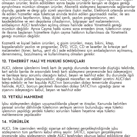
olmayan ürünler, teslim edildikten sonra başka ürünlerle karışan ve doğası gereği
ayrıştırılması mümkün olmayan ürünler, Abonelik sözleşmesi kapsamında sağlananlar
dışında, gazete ve dergi gibi süreli yayınlara ilişkin mallar, Elektronik ortamda anında
ifa edilen hizmetler veya tüketiciye anında teslim edilen gayrimaddi mallar, ile ses
veya görüntü kayıtlarının, kitap, dijital içerik, yazılım programlarının, veri
kaydedebilme ve veri depolama cihazlarının, bilgisayar sarf malzemelerinin,
ambalajının ALICI tarafından açılmış olması halinde iadesi Yönetmelik gereği
mümkün değildir. Ayrıca Cayma hakkı süresi sona ermeden önce, tüketicinin onayı
ile ifasına başlanan hizmetlere ilişkin cayma hakkının kullanılması da Yönetmelik
gereği mümkün değildir.
Kozmetik ve kişisel bakım ürünleri, iç giyim ürünleri, mayo, bikini, kitap,
kopyalanabilir yazılım ve programlar, DVD, VCD, CD ve kasetler ile kırtasiye sarf
malzemeleri (toner, kartuş, şerit vb.) iade edilebilmesi için ambalajlarının açılmamış,
denenmemiş, bozulmamış ve kullanılmamış olmaları gerekir.
12. TEMERRÜT HALİ VE HUKUKİ SONUÇLARI
ALICI, ödeme işlemlerini kredi kartı ile yaptığı durumda temerrüde düştüğü takdirde,
kart sahibi banka ile arasındaki kredi kartı sözleşmesi çerçevesinde faiz ödeyeceğini
ve bankaya karşı sorumlu olacağını kabul, beyan ve taahhüt eder. Bu durumda ilgili
banka hukuki yollara başvurabilir; doğacak masrafları ve vekâlet ücretini ALICI’dan
talep edebilir ve her koşulda ALICI’nın borcundan dolayı temerrüde düşmesi
halinde, ALICI, borcun gecikmeli ifasından dolayı SATICI’nın uğradığı zarar ve
ziyanını ödeyeceğini kabul, beyan ve taahhüt eder
13. YETKİLİ MAHKEME
İşbu sözleşmeden doğan uyuşmazlıklarda şikayet ve itirazlar, Kanunda belirtilen
parasal sınırlar dâhilinde tüketicinin yerleşim yerinin bulunduğu veya tüketici
işleminin yapıldığı yerdeki tüketici sorunları hakem heyetine veya tüketici
mahkemesine yapılacaktır
14. YÜRÜRLÜK
ALICI, Site üzerinden verdiği siparişe ait ödemeyi gerçekleştirdiğinde işbu
sözleşmenin tüm şartlarını kabul etmiş sayılır. SATICI, siparişin gerçekleşmesi
öncesinde işbu sözleşmenin sitede ALICI tarafından okunup kabul edildiğine dair