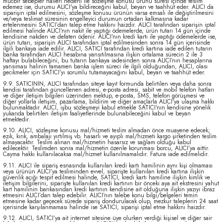
mücbir sebepler halleri nedeni ile sözleşme konusu ürünü süresi içinde teslim
edemez ise, durumu ALICI'ya bildireceğini kabul, beyan ve taahhüt eder. ALICI da
siparişin iptal edilmesini, sözleşme konusu ürünün varsa emsali ile değiştirilmesini
ve/veya teslimat süresinin engelleyici durumun ortadan kalkmasına kadar
ertelenmesini SATICI’dan talep etme hakkını haizdir. ALICI tarafından siparişin iptal
edilmesi halinde ALICI’nın nakit ile yaptığı ödemelerde, ürün tutarı 14 gün içinde
kendisine nakden ve defaten ödenir. ALICI’nın kredi kartı ile yaptığı ödemelerde ise,
ürün tutarı, siparişin ALICI tarafından iptal edilmesinden sonra 14 gün içerisinde
ilgili bankaya iade edilir. ALICI, SATICI tarafından kredi kartına iade edilen tutarın
banka tarafından ALICI hesabına yansıtılmasına ilişkin ortalama sürecin 2 ile 3
haftayı bulabileceğini, bu tutarın bankaya iadesinden sonra ALICI’nın hesaplarına
yansıması halinin tamamen banka işlem süreci ile ilgili olduğundan, ALICI, olası
gecikmeler için SATICI’yı sorumlu tutamayacağını kabul, beyan ve taahhüt eder.
9.9. SATICININ, ALICI tarafından siteye kayıt formunda belirtilen veya daha sonra
kendisi tarafından güncellenen adresi, e-posta adresi, sabit ve mobil telefon hatları
ve diğer iletişim bilgileri üzerinden mektup, e-posta, SMS, telefon görüşmesi ve
diğer yollarla iletişim, pazarlama, bildirim ve diğer amaçlarla ALICI’ya ulaşma hakkı
bulunmaktadır. ALICI, işbu sözleşmeyi kabul etmekle SATICI’nın kendisine yönelik
yukarıda belirtilen iletişim faaliyetlerinde bulunabileceğini kabul ve beyan
etmektedir.
9.10. ALICI, sözleşme konusu mal/hizmeti teslim almadan önce muayene edecek;
ezik, kırık, ambalajı yırtılmış vb. hasarlı ve ayıplı mal/hizmeti kargo şirketinden teslim
almayacaktır. Teslim alınan mal/hizmetin hasarsız ve sağlam olduğu kabul
edilecektir. Teslimden sonra mal/hizmetin özenle korunması borcu, ALICI’ya aittir.
Cayma hakkı kullanılacaksa mal/hizmet kullanılmamalıdır. Fatura iade edilmelidir.
9.11. ALICI ile sipariş esnasında kullanılan kredi kartı hamilinin aynı kişi olmaması
veya ürünün ALICI’ya tesliminden evvel, siparişte kullanılan kredi kartına ilişkin
güvenlik açığı tespit edilmesi halinde, SATICI, kredi kartı hamiline ilişkin kimlik ve
iletişim bilgilerini, siparişte kullanılan kredi kartının bir önceki aya ait ekstresini yahut
kart hamilinin bankasından kredi kartının kendisine ait olduğuna ilişkin yazıyı ibraz
etmesini ALICI’dan talep edebilir. ALICI’nın talebe konu bilgi/belgeleri temin
etmesine kadar geçecek sürede sipariş dondurulacak olup, mezkur taleplerin 24 saat
içerisinde karşılanmaması halinde ise SATICI, siparişi iptal etme hakkını haizdir.
9.12. ALICI, SATICI’ya ait internet sitesine üye olurken verdiği kişisel ve diğer sair