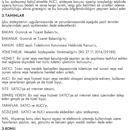
İş bu sözleşmeyi kabul etmekle ALICI, sözleşme konusu siparişi onayladığı takdirde
sipariş konusu bedeli ve varsa kargo ücreti, vergi gibi belirtilen ek ücretleri ödeme
yükümlülüğü altına gireceğini ve bu konuda bilgilendirildiğini peşinen kabul eder.
2.TANIMLAR
İşbu sözleşmenin uygulanmasında ve yorumlanmasında aşağıda yazılı terimler
karşılarındaki yazılı açıklamaları ifade edeceklerdir.
BAKAN: Gümrük ve Ticaret Bakanı’nı,
BAKANLIK: Gümrük ve Ticaret Bakanlığı’nı,
KANUN: 6502 sayılı Tüketicinin Korunması Hakkında Kanun’u,
YÖNETMELİK: Mesafeli Sözleşmeler Yönetmeliği’ni (RG:27.11.2014/29188)
HİZMET: Bir ücret veya menfaat karşılığında yapılan ya da yapılması taahhüt edilen
mal sağlama dışındaki her türlü tüketici işleminin konusunu ,
SATICI: Ticari veya mesleki faaliyetleri kapsamında tüketiciye mal sunan veya mal
sunan adına veya hesabına hareket eden şirketi,
ALICI: Bir mal veya hizmeti ticari veya mesleki olmayan amaçlarla edinen, kullanan
veya yararlanan gerçek ya da tüzel kişiyi,
SİTE: SATICI’ya ait internet sitesini,
SİPARİŞ VEREN: Bir mal veya hizmeti SATICI’ya ait internet sitesi üzerinden talep
eden gerçek ya da tüzel kişiyi,
TARAFLAR: SATICI ve ALICI’yı,
SÖZLEŞME: SATICI ve ALICI arasında akdedilen işbu sözleşmeyi,
MAL: Alışverişe konu olan taşınır eşyayı ve elektronik ortamda kullanılmak üzere
hazırlanan yazılım, ses, görüntü ve benzeri gayri maddi malları ifade eder.
3.KONU