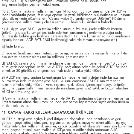
aittir. ALICI, iş bu sözleşmeyi kabul etmekle, cayma hakkı konusunda
bilgilendirildiğini peşinen kabul eder.
10.2. Cayma hakkının kullanılması için 14 (ondört) günlük süre içinde SATICI' ya
iadeli taahhütlü posta, faks veya eposta ile yazılı bildirimde bulunulması ve ürünün
işbu sözleşmede düzenlenen "Cayma Hakkı Kullanılamayacak Ürünler" hükümleri
çerçevesinde kullanılmamış olması şarttır. Bu hakkın kullanılması halinde,
a) 3. kişiye veya ALICI’ ya teslim edilen ürünün faturası, (İade edilmek istenen
ürünün faturası kurumsal ise, iade ederken kurumun düzenlemiş olduğu iade
faturası ile birlikte gönderilmesi gerekmektedir. Faturası kurumlar adına düzenlenen
sipariş iadeleri İADE FATURASI kesilmediği takdirde tamamlanamayacaktır.)
b) İade formu,
c) İade edilecek ürünlerin kutusu, ambalajı, varsa standart aksesuarları ile birlikte
eksiksiz ve hasarsız olarak teslim edilmesi gerekmektedir.
d) SATICI, cayma bildiriminin kendisine ulaşmasından itibaren en geç 10 günlük
süre içerisinde toplam bedeli ve ALICI’yı borç altına sokan belgeleri ALICI’ ya iade
etmek ve 20 günlük süre içerisinde malı iade almakla yükümlüdür.
e) ALICI’ nın kusurundan kaynaklanan bir nedenle malın değerinde bir azalma
olursa veya iade imkânsızlaşırsa ALICI kusuru oranında SATICI’ nın zararlarını
tazmin etmekle yükümlüdür. Ancak cayma hakkı süresi içinde malın veya ürünün
usulüne uygun kullanılması sebebiyle meydana gelen değişiklik ve bozulmalardan
ALICI sorumlu değildir.
f) Cayma hakkının kullanılması nedeniyle SATICI tarafından düzenlenen kampanya
limit tutarının altına düşülmesi halinde kampanya kapsamında faydalanılan indirim
miktarı iptal edilir.
11. CAYMA HAKKI KULLANILAMAYACAK ÜRÜNLER
ALICI’nın isteği veya açıkça kişisel ihtiyaçları doğrultusunda hazırlanan ve geri
gönderilmeye müsait olmayan, iç giyim alt parçaları, mayo ve bikini altları, makyaj
malzemeleri, tek kullanımlık ürünler, çabuk bozulma tehlikesi olan veya son kullanma
tarihi geçme ihtimali olan mallar, ALICI’ya teslim edilmesinin ardından ALICI
tarafından ambalajı açıldığı takdirde iade edilmesi sağlık ve hijyen açısından uygun