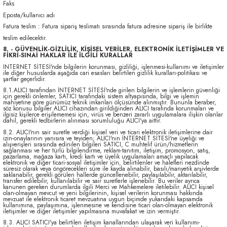
Faks
Eposta/kullanıcı adı
Fatura teslim : Fatura sipariş teslimatı sırasında fatura adresine sipariş ile birlikte
teslim edilecektir.
8. - GÜVENLİK-GİZLİLİK, KİŞİSEL VERİLER, ELEKTRONİK İLETİŞİMLER VE
FİKRİ-SINAİ HAKLAR İLE İLGİLİ KURALLAR
INTERNET SİTESİ'nde bilgilerin korunması, gizliliği, işlenmesi-kullanımı ve iletişimler
ile diğer hususlarda aşağıda cari esasları belirtilen gizlilik kuralları-politikası ve
şartlar geçerlidir.
8.1.ALICI tarafından İNTERNET SİTESİ'nde girilen bilgilerin ve işlemlerin güvenliği
için gerekli önlemler, SATICI tarafındaki sistem altyapısında, bilgi ve işlemin
mahiyetine göre günümüz teknik imkanları ölçüsünde alınmıştır. Bununla beraber,
söz konusu bilgiler ALICI cihazından girildiğinden ALICI tarafında korunmaları ve
ilgisiz kişilerce erişilememesi için, virüs ve benzeri zararlı uygulamalara ilişkin olanlar
dahil, gerekli tedbirlerin alınması sorumluluğu ALICI'ya aittir.
8.2. ALICI'nın sair suretle verdiği kişisel veri ve ticari elektronik iletişimlerine dair
izin-onaylarının yanısıra ve teyiden; ALICI'nın İNTERNET SİTESİ'ne üyeliği ve
alışverişleri sırasında edinilen bilgileri SATICI, C muhtelif ürün/hizmetlerin
sağlanması ve her türlü bilgilendirme, reklam-tanıtım, iletişim, promosyon, satış,
pazarlama, mağaza kartı, kredi kartı ve üyelik uygulamaları amaçlı yapılacak
elektronik ve diğer ticari-sosyal iletişimler için, belirtilenler ve halefleri nezdinde
süresiz olarak veya öngörecekleri süre ile kayda alınabilir, basılı/manyetik arşivlerde
saklanabilir, gerekli görülen hallerde güncellenebilir, paylaşılabilir, aktarılabilir,
transfer edilebilir, kullanılabilir ve sair suretlerle işlenebilir. Bu veriler ayrıca
kanunen gereken durumlarda ilgili Merci ve Mahkemelere iletilebilir. ALICI kişisel
olan-olmayan mevcut ve yeni bilgilerinin, kişisel verilerin korunması hakkında
mevzuat ile elektronik ticaret mevzuatına uygun biçimde yukarıdaki kapsamda
kullanımına, paylaşımına, işlenmesine ve kendisine ticari olan-olmayan elektronik
iletişimler ve diğer iletişimler yapılmasına muvafakat ve izin vermiştir.
8.3. ALICI SATICI'ya belirtilen iletişim kanallarından ulaşarak veri kullanımı-