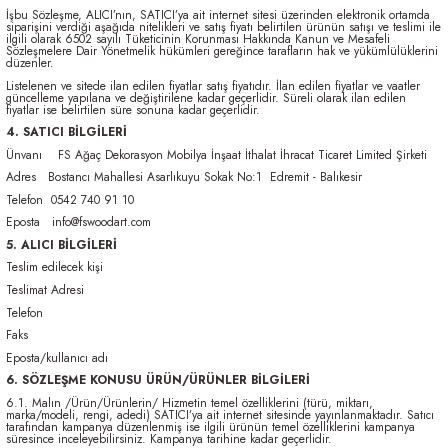
İşbu Sözleşme, ALICI’nın, SATICI’ya ait internet sitesi üzerinden elektronik ortamda
siparişini verdiği aşağıda nitelikleri ve satış fiyatı belirtilen ürünün satışı ve teslimi ile
ilgili olarak 6502 sayılı Tüketicinin Korunması Hakkında Kanun ve Mesafeli
Sözleşmelere Dair Yönetmelik hükümleri gereğince tarafların hak ve yükümlülüklerini
düzenler.
Listelenen ve sitede ilan edilen fiyatlar satış fiyatıdır. İlan edilen fiyatlar ve vaatler
güncelleme yapılana ve değiştirilene kadar geçerlidir. Süreli olarak ilan edilen
fiyatlar ise belirtilen süre sonuna kadar geçerlidir.
4. SATICI BİLGİLERİ
Ünvanı FS Ağaç Dekorasyon Mobilya İnşaat İthalat İhracat Ticaret Limited Şirketi
Adres Bostancı Mahallesi Asarlıkuyu Sokak No:1 Edremit - Balıkesir
Telefon 0542 740 91 10
Eposta info@fswoodart.com
5. ALICI BİLGİLERİ
Teslim edilecek kişi
Teslimat Adresi
Telefon
Faks
Eposta/kullanıcı adı
6. SÖZLEŞME KONUSU ÜRÜN/ÜRÜNLER BİLGİLERİ
6.1. Malın /Ürün/Ürünlerin/ Hizmetin temel özelliklerini (türü, miktarı,
marka/modeli, rengi, adedi) SATICI’ya ait internet sitesinde yayınlanmaktadır. Satıcı
tarafından kampanya düzenlenmiş ise ilgili ürünün temel özelliklerini kampanya
süresince inceleyebilirsiniz. Kampanya tarihine kadar geçerlidir.