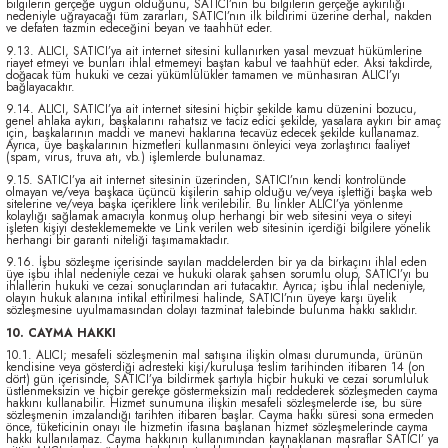
bilgilerin gerçeğe uygun olduğunu, SATICI’nın bu bilgilerin gerçeğe aykırılığı
nedeniyle uğrayacağı tüm zararları, SATICI’nın ilk bildirimi üzerine derhal, nakden
ve defaten tazmin edeceğini beyan ve taahhüt eder.
9.13. ALICI, SATICI’ya ait internet sitesini kullanırken yasal mevzuat hükümlerine
riayet etmeyi ve bunları ihlal etmemeyi baştan kabul ve taahhüt eder. Aksi takdirde,
doğacak tüm hukuki ve cezai yükümlülükler tamamen ve münhasıran ALICI’yı
bağlayacaktır.
9.14. ALICI, SATICI’ya ait internet sitesini hiçbir şekilde kamu düzenini bozucu,
genel ahlaka aykırı, başkalarını rahatsız ve taciz edici şekilde, yasalara aykırı bir amaç
için, başkalarının maddi ve manevi haklarına tecavüz edecek şekilde kullanamaz.
Ayrıca, üye başkalarının hizmetleri kullanmasını önleyici veya zorlaştırıcı faaliyet
(spam, virus, truva atı, vb.) işlemlerde bulunamaz.
9.15. SATICI’ya ait internet sitesinin üzerinden, SATICI’nın kendi kontrolünde
olmayan ve/veya başkaca üçüncü kişilerin sahip olduğu ve/veya işlettiği başka web
sitelerine ve/veya başka içeriklere link verilebilir. Bu linkler ALICI’ya yönlenme
kolaylığı sağlamak amacıyla konmuş olup herhangi bir web sitesini veya o siteyi
işleten kişiyi desteklememekte ve Link verilen web sitesinin içerdiği bilgilere yönelik
herhangi bir garanti niteliği taşımamaktadır.
9.16. İşbu sözleşme içerisinde sayılan maddelerden bir ya da birkaçını ihlal eden
üye işbu ihlal nedeniyle cezai ve hukuki olarak şahsen sorumlu olup, SATICI’yı bu
ihlallerin hukuki ve cezai sonuçlarından ari tutacaktır. Ayrıca; işbu ihlal nedeniyle,
olayın hukuk alanına intikal ettirilmesi halinde, SATICI’nın üyeye karşı üyelik
sözleşmesine uyulmamasından dolayı tazminat talebinde bulunma hakkı saklıdır.
10. CAYMA HAKKI
10.1. ALICI; mesafeli sözleşmenin mal satışına ilişkin olması durumunda, ürünün
kendisine veya gösterdiği adresteki kişi/kuruluşa teslim tarihinden itibaren 14 (on
dört) gün içerisinde, SATICI’ya bildirmek şartıyla hiçbir hukuki ve cezai sorumluluk
üstlenmeksizin ve hiçbir gerekçe göstermeksizin malı reddederek sözleşmeden cayma
hakkını kullanabilir. Hizmet sunumuna ilişkin mesafeli sözleşmelerde ise, bu süre
sözleşmenin imzalandığı tarihten itibaren başlar. Cayma hakkı süresi sona ermeden
önce, tüketicinin onayı ile hizmetin ifasına başlanan hizmet sözleşmelerinde cayma
hakkı kullanılamaz. Cayma hakkının kullanımından kaynaklanan masraflar SATICI’ ya