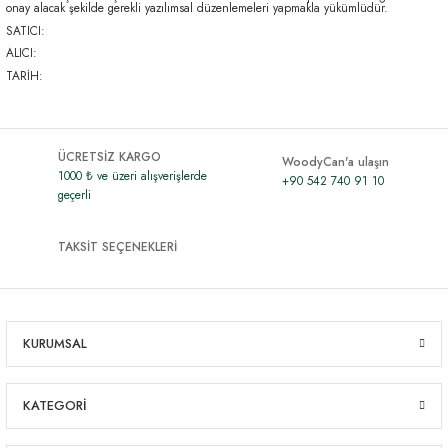
onay alacak şekilde gerekli yazılımsal düzenlemeleri yapmakla yükümlüdür.
SATICI:
ALICI:
TARİH:
ÜCRETSİZ KARGO
WoodyCan'a ulaşın
1000 ₺ ve üzeri alışverişlerde
+90 542 740 91 10
geçerli
TAKSİT SEÇENEKLERİ
KURUMSAL
KATEGORİ