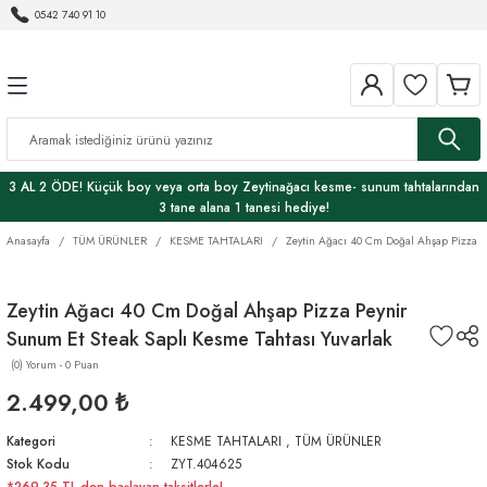
0542 740 91 10
Geri Dön
Geri Dön
ER
 VE GURME LEZZETLER
KESME TAHTALARI
SUNUM TAHTALARI
EV VE DEKORASYON
MUTFAK ÜRÜNLERİ
KENDİN YAP HOBİ
AHŞAP BAKIM
HAVRANO
ÖREN ZEYTİNYAĞI
I
PREMIUM ÜRÜNLER
Zeytin Ağacı özel sunum tahtaları
DEKORATİF OBJELER
KAŞIK
BAKIM ÜRÜNLERİ
BORMA WACHS
Balzamik Sirkeler
Zeytinyağı
3 AL 2 ÖDE! Küçük boy veya orta boy Zeytinağacı kesme- sunum tahtalarından
RI
ĞI
SET
Kase
EPOKSİ
HEMEL
Çeşnili Zeytinyağlar
3 tane alana 1 tanesi hediye!
Anasayfa
TÜM ÜRÜNLER
KESME TAHTALARI
Zeytin Ağacı 40 Cm Doğal Ahşap Pizza P
YON
Sehpa
Ekşiler
Rİ
TEPSİ
Fermente Sirkeler
Zeytin Ağacı 40 Cm Doğal Ahşap Pizza Peynir
Sunum Et Steak Saplı Kesme Tahtası Yuvarlak
Bİ
Havrano - Doğal ürünler
(0) Yorum - 0 Puan
2.499,00 ₺
Yöresel Ürünler
Kategori
KESME TAHTALARI
,
TÜM ÜRÜNLER
Stok Kodu
ZYT.404625
*269,35 TL den başlayan taksitlerle!