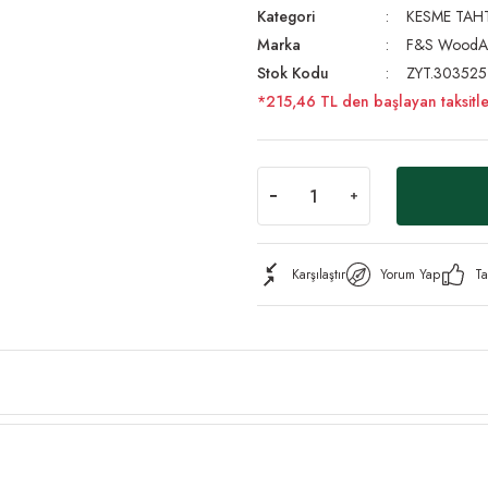
Kategori
KESME TAHT
Marka
F&S WoodA
Stok Kodu
ZYT.303525
*215,46 TL den başlayan taksitle
Karşılaştır
Yorum Yap
Ta