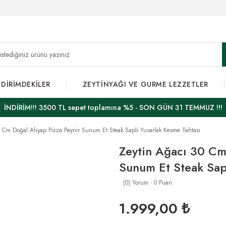
NDİRİMDEKİLER
ZEYTİNYAĞI VE GURME LEZZETLER
İNDİRİM!!! 3500 TL sepet toplamına %5 - SON GÜN 31 TEMMUZ !!!
0 Cm Doğal Ahşap Pizza Peynir Sunum Et Steak Saplı Yuvarlak Kesme Tahtası
Zeytin Ağacı 30 Cm
Sunum Et Steak Sapl
(0) Yorum - 0 Puan
1.999,00 ₺