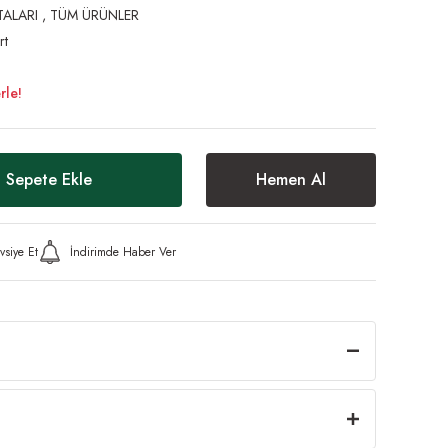
ALARI
,
TÜM ÜRÜNLER
rt
rle!
Sepete Ekle
Hemen Al
vsiye Et
İndirimde Haber Ver