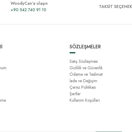
WoodyCan'a ulaşın
TAKSİT SEÇENEK
+90 542 740 91 10
İ
SÖZLEŞMELER
Satış Sözleşmesi
unum
Gizlilik ve Güvenlik
Ödeme ve Teslimat
İade ve Değişim
Çerez Politikası
Şartlar
ama
Kullanım Koşulları