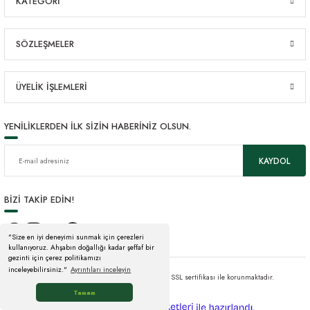
KATEGORİ
SÖZLEŞMELER
ÜYELİK İŞLEMLERİ
YENİLİKLERDEN İLK SİZİN HABERİNİZ OLSUN.
KAYDOL
BİZİ TAKİP EDİN!
"Size en iyi deneyimi sunmak için çerezleri
kullanıyoruz. Ahşabın doğallığı kadar şeffaf bir
gezinti için çerez politikamızı
inceleyebilirsiniz."
Ayrıntıları inceleyin
© Tüm hakları saklıdır. Kredi kartı bilgileriniz 256bit SSL sertifikası ile korunmaktadır.
Tamam
ideasoft
ile
e-