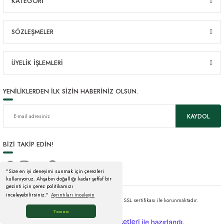
KATEGORİ
SÖZLEŞMELER
ÜYELİK İŞLEMLERİ
YENİLİKLERDEN İLK SİZİN HABERİNİZ OLSUN.
KAYDOL
BİZİ TAKİP EDİN!
"Size en iyi deneyimi sunmak için çerezleri
kullanıyoruz. Ahşabın doğallığı kadar şeffaf bir
gezinti için çerez politikamızı
inceleyebilirsiniz."
Ayrıntıları inceleyin
© Tüm hakları saklıdır. Kredi kartı bilgileriniz 256bit SSL sertifikası ile korunmaktadır.
Tamam
ideasoft
ile
e-