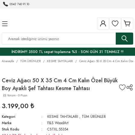
0542 740 91 10
Geri Dön
Geri Dön
ER
 VE GURME LEZZETLER
KESME TAHTALARI
SUNUM TAHTALARI
EV VE DEKORASYON
MUTFAK ÜRÜNLERİ
KENDİN YAP HOBİ
AHŞAP BAKIM
HAVRANO
ÖREN ZEYTİNYAĞI
I
PREMIUM ÜRÜNLER
Zeytin Ağacı özel sunum tahtaları
DEKORATİF OBJELER
KAŞIK
BAKIM ÜRÜNLERİ
BORMA WACHS
Balzamik Sirkeler
Zeytinyağı
İNDİRİM!!! 3500 TL sepet toplamına %5 - SON GÜN 31 TEMMUZ !!!
RI
ĞI
SET
Kase
EPOKSİ
HEMEL
Çeşnili Zeytinyağlar
Anasayfa
TÜM ÜRÜNLER
KESME TAHTALARI
Ceviz Ağacı 50 X 35 Cm 4 Cm Kalın Özel 
YON
Sehpa
Ekşiler
Ceviz Ağacı 50 X 35 Cm 4 Cm Kalın Özel Büyük
Rİ
TEPSİ
Fermente Sirkeler
Boy Ayaklı Şef Tahtası Kesme Tahtası
(0) Yorum - 0 Puan
Bİ
Havrano - Doğal ürünler
3.199,00 ₺
Yöresel Ürünler
Kategori
KESME TAHTALARI
,
TÜM ÜRÜNLER
Marka
F&S WoodArt
Stok Kodu
CSTXL.55354