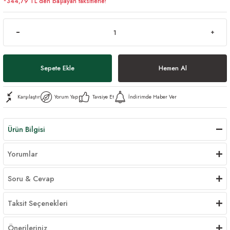
*344,79 TL den başlayan taksitlerle!
Sepete Ekle
Hemen Al
Karşılaştır
Yorum Yap
Tavsiye Et
İndirimde Haber Ver
Ürün Bilgisi
Yorumlar
Soru & Cevap
Taksit Seçenekleri
Önerileriniz